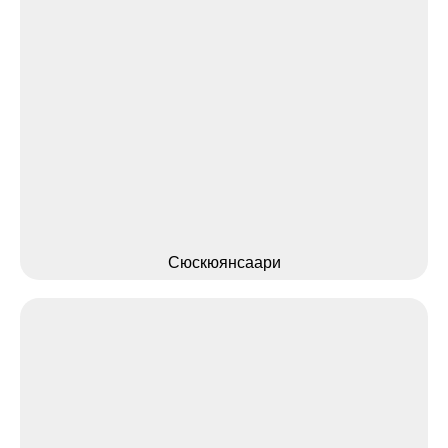
Сюскюянсаари