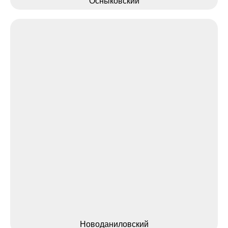
Осныковский
Новоданиловский