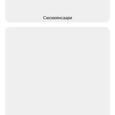
Сюскюянсаари