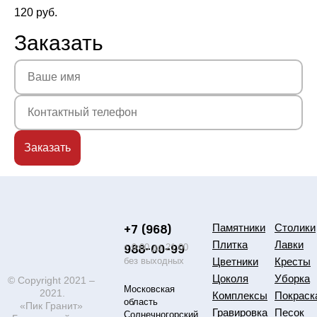
120
руб.
Заказать
+7 (968)
Памятники
Столики
Плитка
Лавки
988-00-99
с 9:00 до 21:00
без выходных
Цветники
Кресты
Цоколя
Уборка
© Copyright 2021 –
Московская
2021.
Комплексы
Покраск
область
«Пик Гранит»
Гравировка
Песок
Солнечногорский