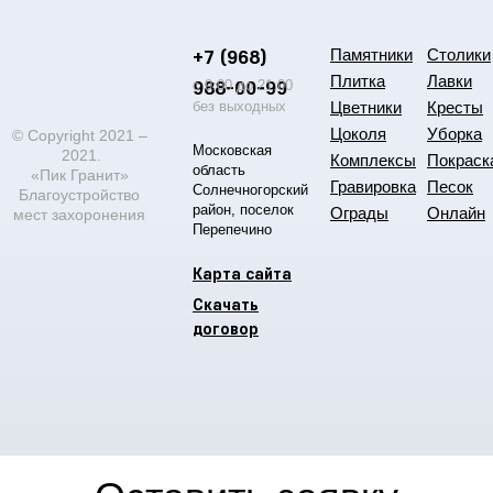
+7 (968)
Памятники
Столики
Плитка
Лавки
988-00-99
с 9:00 до 21:00
без выходных
Цветники
Кресты
Цоколя
Уборка
© Copyright 2021 –
Московская
2021.
Комплексы
Покраск
область
«Пик Гранит»
Гравировка
Песок
Солнечногорский
Благоустройство
район, поселок
Ограды
Онлайн
мест захоронения
Перепечино
Карта сайта
Скачать
договор