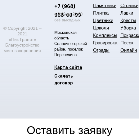
+7 (968)
Памятники
Столики
Плитка
Лавки
988-00-99
с 9:00 до 21:00
без выходных
Цветники
Кресты
Цоколя
Уборка
© Copyright 2021 –
Московская
2021.
Комплексы
Покраск
область
«Пик Гранит»
Гравировка
Песок
Солнечногорский
Благоустройство
район, поселок
Ограды
Онлайн
мест захоронения
Перепечино
Карта сайта
Скачать
договор
Оставить заявку