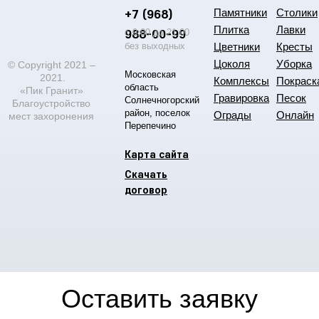
+7 (968)
Памятники
Столики
Плитка
Лавки
988-00-99
с 9:00 до 21:00
без выходных
Цветники
Кресты
Цоколя
Уборка
© Copyright 2021 –
Московская
2021.
Комплексы
Покраск
область
«Пик Гранит»
Гравировка
Песок
Солнечногорский
Благоустройство
район, поселок
Ограды
Онлайн
мест захоронения
Перепечино
Карта сайта
Скачать
договор
Оставить заявку