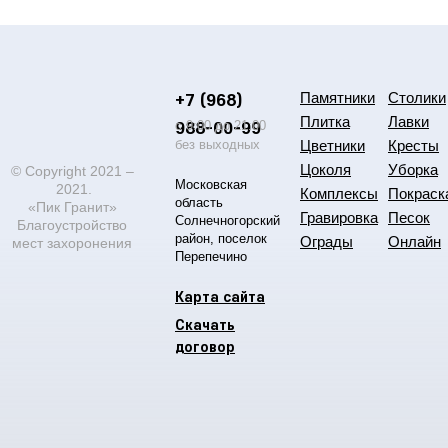
+7 (968)
Памятники
Столики
Плитка
Лавки
988-00-99
с 9:00 до 21:00
без выходных
Цветники
Кресты
Цоколя
Уборка
© Copyright 2021 –
Московская
2021.
Комплексы
Покраск
область
«Пик Гранит»
Гравировка
Песок
Солнечногорский
Благоустройство
район, поселок
Ограды
Онлайн
мест захоронения
Перепечино
Карта сайта
Скачать
договор