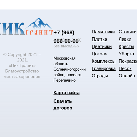
Памятники
Столики
+7 (968)
Плитка
Лавки
988-00-99
с 9:00 до 21:00
без выходных
Цветники
Кресты
Цоколя
Уборка
© Copyright 2021 –
Московская
2021.
Комплексы
Покраск
область
«Пик Гранит»
Гравировка
Песок
Солнечногорский
Благоустройство
район, поселок
Ограды
Онлайн
мест захоронения
Перепечино
Карта сайта
Скачать
договор