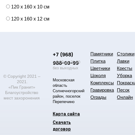
120 x 160 x 10 см
120 x 160 x 12 см
+7 (968)
Памятники
Столики
Плитка
Лавки
988-00-99
с 9:00 до 21:00
без выходных
Цветники
Кресты
Цоколя
Уборка
© Copyright 2021 –
Московская
2021.
Комплексы
Покраск
область
«Пик Гранит»
Гравировка
Песок
Солнечногорский
Благоустройство
район, поселок
Ограды
Онлайн
мест захоронения
Перепечино
Карта сайта
Скачать
договор