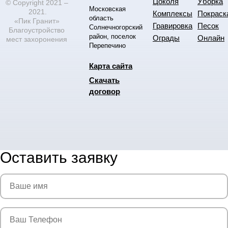
Цоколя
Уборка
© Copyright 2021 –
Московская
2021.
Комплексы
Покраск
область
«Пик Гранит»
Гравировка
Песок
Солнечногорский
Благоустройство
район, поселок
Ограды
Онлайн
мест захоронения
Перепечино
Карта сайта
Скачать
договор
Оставить заявку