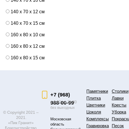
140 x 70 x 10 см
140 x 70 x 12 см
140 x 70 x 15 см
160 x 80 x 10 см
160 x 80 x 12 см
160 x 80 x 15 см
Памятники
Столики
+7 (968)
Плитка
Лавки
988-00-99
с 9:00 до 21:00
Цветники
Кресты
без выходных
Цоколя
Уборка
© Copyright 2021 –
2021.
Комплексы
Покраск
Московская
«Пик Гранит»
область
Гравировка
Песок
Благоустройство