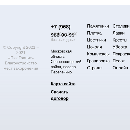
Памятники
Столики
+7 (968)
Плитка
Лавки
988-00-99
с 9:00 до 21:00
без выходных
Цветники
Кресты
Цоколя
Уборка
© Copyright 2021 –
Московская
2021.
Комплексы
Покраск
область
«Пик Гранит»
Гравировка
Песок
Солнечногорский
Благоустройство
район, поселок
Ограды
Онлайн
мест захоронения
Перепечино
Карта сайта
Скачать
договор