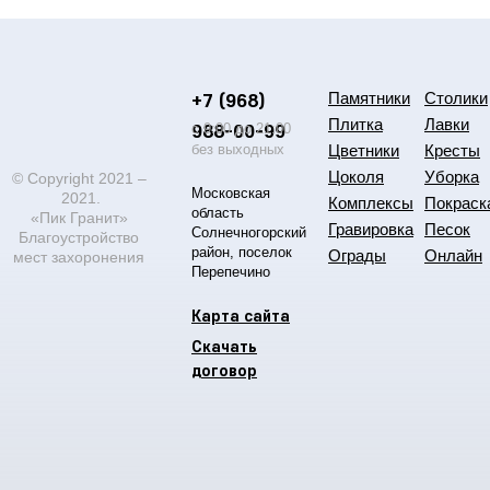
+7 (968)
Памятники
Столики
Плитка
Лавки
988-00-99
с 9:00 до 21:00
без выходных
Цветники
Кресты
Цоколя
Уборка
© Copyright 2021 –
Московская
2021.
Комплексы
Покраск
область
«Пик Гранит»
Гравировка
Песок
Солнечногорский
Благоустройство
район, поселок
Ограды
Онлайн
мест захоронения
Перепечино
Карта сайта
Скачать
договор