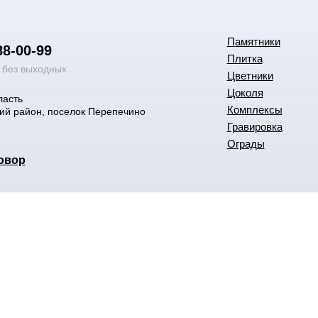
Памятники
88-00-99
Плитка
0 без выходных
Цветники
Цоколя
ласть
Комплексы
ий район, поселок Перепечино
Гравировка
Ограды
овор