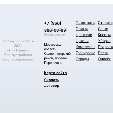
+7 (968)
Памятники
Столики
Плитка
Лавки
988-00-99
с 9:00 до 21:00
без выходных
Цветники
Кресты
Цоколя
Уборка
© Copyright 2021 –
Московская
2021.
Комплексы
Покраск
область
«Пик Гранит»
Гравировка
Песок
Солнечногорский
Благоустройство
район, поселок
Ограды
Онлайн
мест захоронения
Перепечино
Карта сайта
Скачать
договор