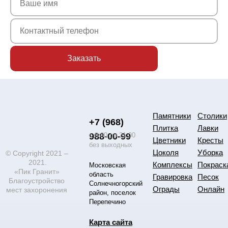
Памятники
Столики
+7 (968)
Плитка
Лавки
988-00-99
с 9:00 до 21:00
Цветники
Кресты
без выходных
Цоколя
Уборка
© Copyright 2021 –
2021.
Комплексы
Покраск
Московская
«Пик Гранит»
область
Гравировка
Песок
Благоустройство
Солнечногорский
Ограды
Онлайн
мест захоронения
район, поселок
Перепечино
Карта сайта