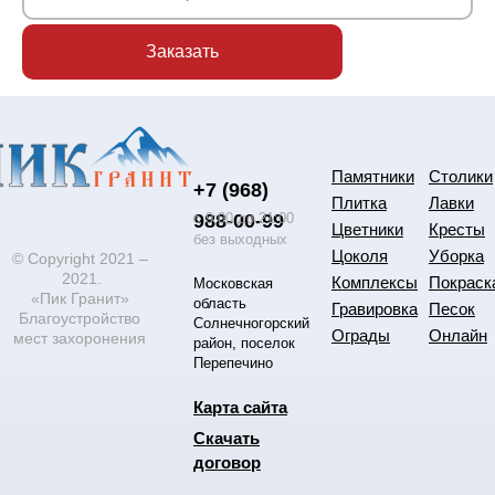
Памятники
Столики
+7 (968)
Плитка
Лавки
988-00-99
с 9:00 до 21:00
Цветники
Кресты
без выходных
Цоколя
Уборка
© Copyright 2021 –
2021.
Комплексы
Покраск
Московская
«Пик Гранит»
область
Гравировка
Песок
Благоустройство
Солнечногорский
Ограды
Онлайн
мест захоронения
район, поселок
Перепечино
Карта сайта
Скачать
договор