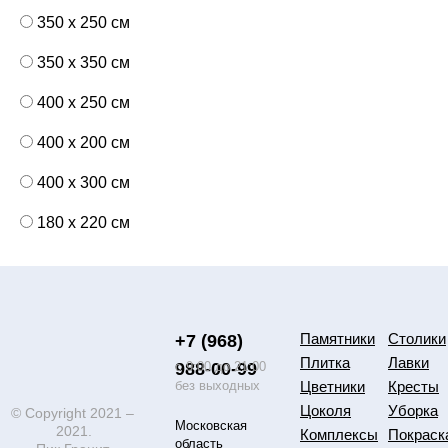
350 x 250 см
350 x 350 см
400 x 250 см
400 x 200 см
400 x 300 см
180 x 220 см
Памятники
Столики
+7 (968)
Плитка
Лавки
988-00-99
с 9:00 до 21:00
без выходных
Цветники
Кресты
Цоколя
Уборка
© Copyright 2021 –
Московская
2021.
Комплексы
Покраск
область